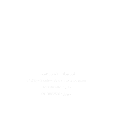
لوکیشن شعبه تهران
شعبه تهران
بازار تهران – لاله زار جنوبی –
مجتمع تجاری فراز لاله زار – طبقه 2 – پلاک 57
تلفن : 02136348202
موبایل : 09108862566