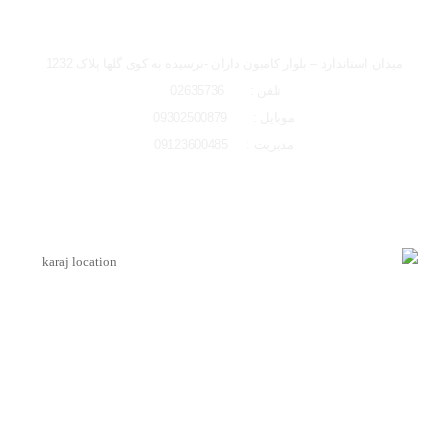
تصاویر رسمی
شعبه کرج
میدان استاندارد – بلوار کامیون داران -نرسیده به کوی گلها پلاک 1232
تلفن : 02635736
موبایل : 09302500879
مدیریت : 09123600485
اشتراک گذاری در شبکه های اجتماعی
لوکیشن شعبه کرج
ارسال به ایمیل
اینماد
ارسال