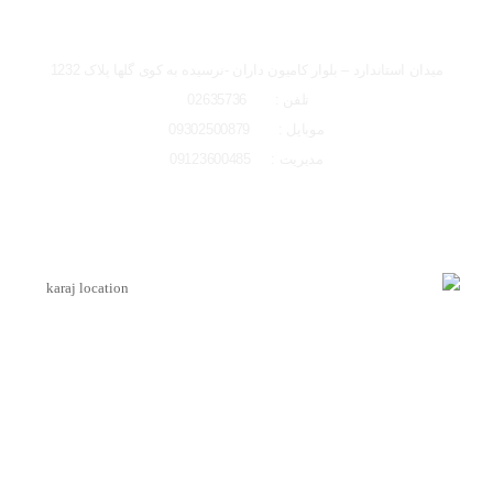
تصاویر رسمی
شعبه کرج
میدان استاندارد – بلوار کامیون داران -نرسیده به کوی گلها پلاک 1232
تلفن : 02635736
موبایل : 09302500879
مدیریت : 09123600485
اشتراک گذاری در شبکه های اجتماعی
لوکیشن شعبه کرج
ارسال به ایمیل
اینماد
ارسال