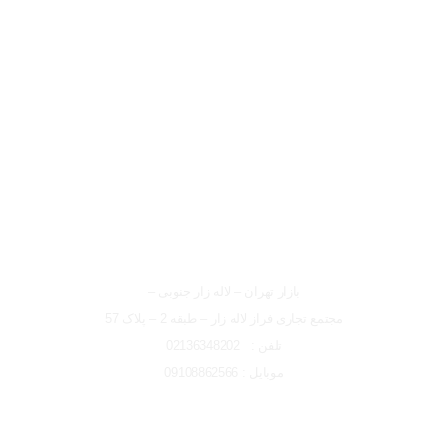
لوکیشن شعبه تهران
شعبه تهران
بازار تهران – لاله زار جنوبی –
مجتمع تجاری فراز لاله زار – طبقه 2 – پلاک 57
تلفن : 02136348202
موبایل : 09108862566