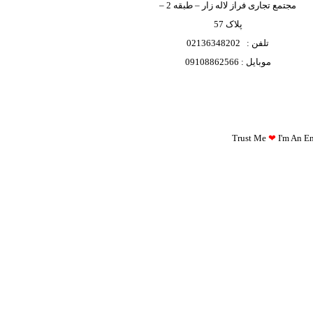
مجتمع تجاری فراز لاله زار – طبقه 2 –
پلاک 57
تلفن : 02136348202
موبایل : 09108862566
Trust Me
❤
I'm An Eng