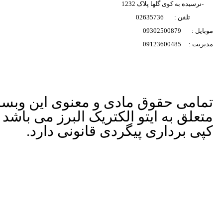
-نرسیده به کوی گلها پلاک 1232
تلفن : 02635736
ارسال به ایمیل
موبایل : 09302500879
مدیریت : 09123600485
ارسال
تمامی حقوق مادی و معنوی این وبس
متعلق به ایتو الکتریک البرز می باشد 
کپی برداری پیگردی قانونی دارد.