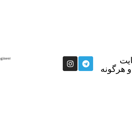
ایت
ineer​​
و هرگونه