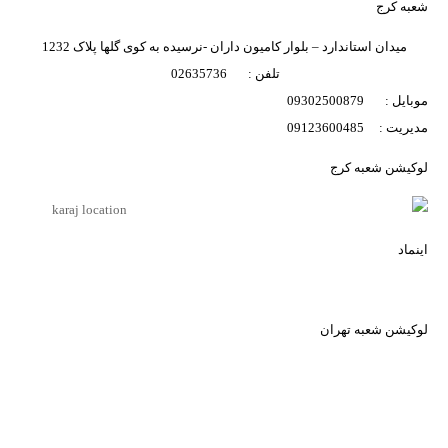
تصاویر رسمی
شعبه کرج
میدان استاندارد – بلوار کامیون داران -نرسیده به کوی گلها پلاک 1232
تلفن : 02635736
موبایل : 09302500879
مدیریت : 09123600485
لوکیشن شعبه کرج
اشتراک گذاری در شبکه های اجتماعی
اینماد
ارسال به ایمیل
لوکیشن شعبه تهران
ارسال