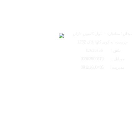
ساعت کاری دفتر تهران 
ارسال به ایمیل
شعبه کرج
لوکیشن شعبه کرج
میدان استاندارد – بلوار کامیون داران
-نرسیده به کوی گلها پلاک 1232
ارسال
تلفن : 02635736
موبایل : 09302500879
مدیریت : 09123600485
تمامی حقوق مادی و معنوی این وبسایت متعلق به ایتو الکتریک البرز می باشد و 