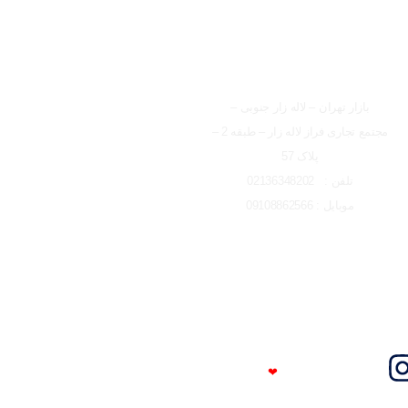
شعبه تهران
بازار تهران – لاله زار جنوبی –
مجتمع تجاری فراز لاله زار – طبقه 2 –
پلاک 57
تلفن : 02136348202
موبایل : 09108862566
Trust Me
❤
I'm An Engineer​​