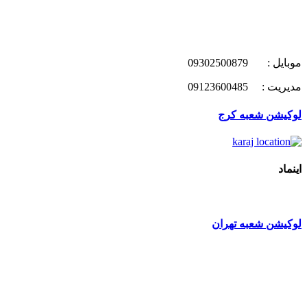
موبایل : 09302500879
مدیریت : 09123600485
لوکیشن شعبه کرج
اینماد
لوکیشن شعبه تهران