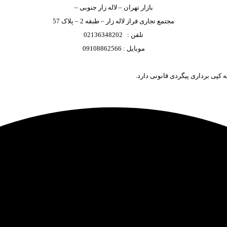
بازار تهران – لاله زار جنوبی –
مجتمع تجاری فراز لاله زار – طبقه 2 – پلاک 57
تلفن : 02136348202
موبایل : 09108862566
 کپی برداری پیگردی قانونی دارد.