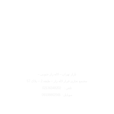
لوکیشن شعبه تهران
شعبه تهران
بازار تهران – لاله زار جنوبی –
مجتمع تجاری فراز لاله زار – طبقه 2 – پلاک 57
تلفن : 02136348202
موبایل : 09108862566