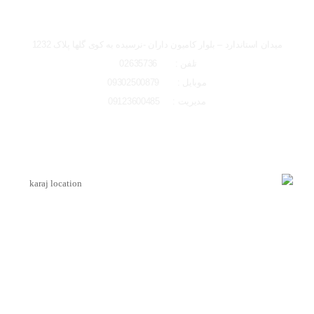
تصاویر رسمی
شعبه کرج
میدان استاندارد – بلوار کامیون داران -نرسیده به کوی گلها پلاک 1232
تلفن : 02635736
موبایل : 09302500879
مدیریت : 09123600485
اشتراک گذاری در شبکه های اجتماعی
لوکیشن شعبه کرج
ارسال به ایمیل
اینماد
ارسال