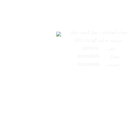
ساعت کاری دفتر تهران 
ارسال به ایمیل
شعبه کرج
لوکیشن شعبه کرج
میدان استاندارد – بلوار کامیون داران
-نرسیده به کوی گلها پلاک 1232
ارسال
تلفن : 02635736
موبایل : 09302500879
مدیریت : 09123600485
تمامی حقوق مادی و معنوی این وبسایت متعلق به ایتو الکتریک البرز می باشد و 