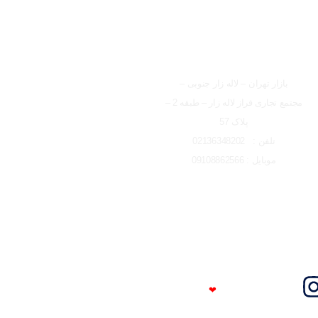
شعبه تهران
بازار تهران – لاله زار جنوبی –
مجتمع تجاری فراز لاله زار – طبقه 2 –
پلاک 57
تلفن : 02136348202
موبایل : 09108862566
Trust Me
❤
I'm An Engineer​​