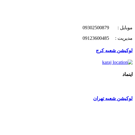
موبایل : 09302500879
مدیریت : 09123600485
لوکیشن شعبه کرج
اینماد
لوکیشن شعبه تهران