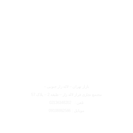
لوکیشن شعبه تهران
شعبه تهران
بازار تهران – لاله زار جنوبی –
مجتمع تجاری فراز لاله زار – طبقه 2 – پلاک 57
تلفن : 02136348202
موبایل : 09108862566