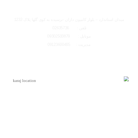
تصاویر رسمی
شعبه کرج
میدان استاندارد – بلوار کامیون داران -نرسیده به کوی گلها پلاک 1232
تلفن : 02635736
موبایل : 09302500879
مدیریت : 09123600485
اشتراک گذاری در شبکه های اجتماعی
لوکیشن شعبه کرج
ارسال به ایمیل
اینماد
ارسال